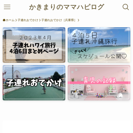
かきまりのママハピログ
ホーム
子連れおでかけ
子連れおでかけ［兵庫県］