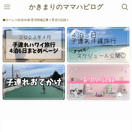
かきまりのママハピログ
ホーム
妊活/出産/育児関連記事
育児の記録